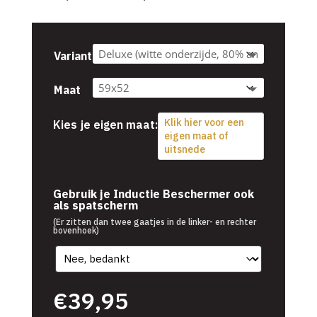
€39,95
tot
€54,95
Variant
Maat
Klik hier voor een
Kies je eigen maat:
eigen maat of
uitsnede
€
39,95
Gebruik je Inductie Beschermer ook
als spatscherm
(Er zitten dan twee gaatjes in de linker- en rechter
bovenhoek)
€
39,95