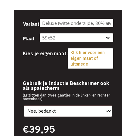
€39,95
tot
€54,95
Variant
Maat
Klik hier voor een
Kies je eigen maat:
eigen maat of
uitsnede
€
39,95
Gebruik je Inductie Beschermer ook
als spatscherm
(Er zitten dan twee gaatjes in de linker- en rechter
bovenhoek)
€
39,95