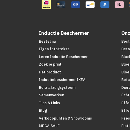
Inductie Beschermer
Onz
Bestel nu
Best
Eigen foto/tekst
Beto
Leren Inductie Beschermer
Blac
Zoek je print
Bloe
Het product
Bloe
Inductiebeschermer IKEA
Bota
Bora afzuigsysteem
Dier
Samenwerken
Écht
Tips & Links
Effe
Blog
Effe
Verkooppunten & Showrooms
Fees
MEGA SALE
Flat