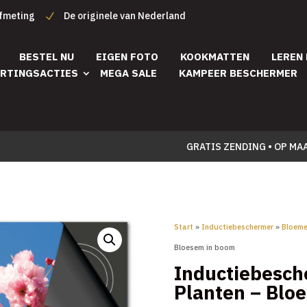
afmeting
De originele van Nederland
BESTEL NU
EIGEN FOTO
KOOKMATTEN
LEREN
RTINGSACTIES
MEGA SALE
KAMPEER BESCHERMER
GRATIS ZENDING • OP MA
Start
»
Inductiebeschermer
»
Bloeme
Bloesem in boom
Inductiebesc
Planten – Blo