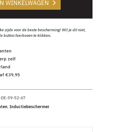
AN WINKELWAGEN
zijde voor de beste bescherming! Wil je dit niet,
e button hierboven te klikken.
lanten
rp zelf
rland
af €39,95
-DE-59-52-67
nten
,
Inductiebeschermer