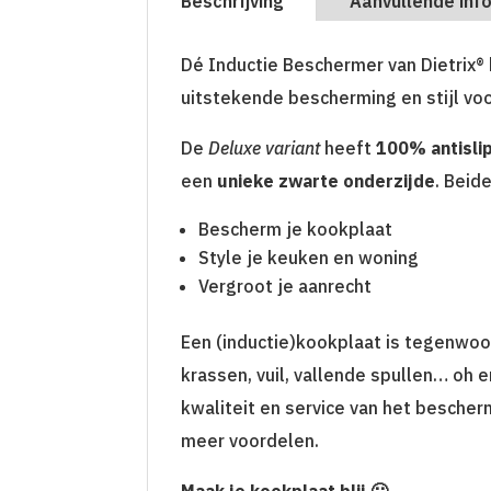
Beschrijving
Aanvullende inf
Dé Inductie Beschermer van Dietrix®
uitstekende bescherming en stijl vo
De
Deluxe variant
heeft
100% antisli
een
unieke zwarte onderzijde
. Beid
Bescherm je kookplaat
Style je keuken en woning
Vergroot je aanrecht
Een (inductie)kookplaat is tegenwoo
krassen, vuil, vallende spullen… oh 
kwaliteit en service van het bescher
meer voordelen.
Maak je kookplaat blij 🙂