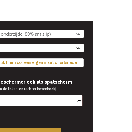
Prijsklasse:
5
€39,95
tot
€54,95
lik hier voor een eigen maat of uitsnede
 Beschermer ook als spatscherm
n de linker- en rechter bovenhoek)