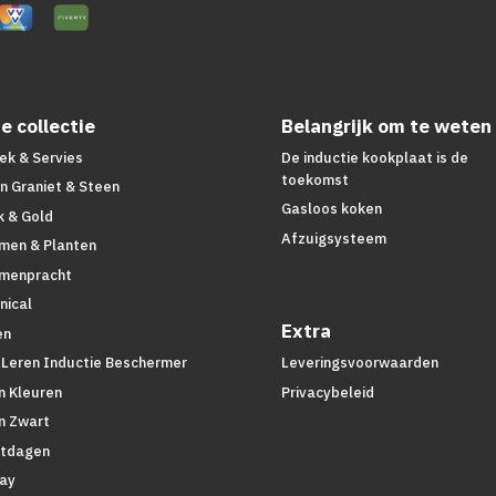
e collectie
Belangrijk om te weten
ek & Servies
De inductie kookplaat is de
toekomst
n Graniet & Steen
Gasloos koken
k & Gold
Afzuigsysteem
men & Planten
menpracht
nical
Extra
en
 Leren Inductie Beschermer
Leveringsvoorwaarden
n Kleuren
Privacybeleid
n Zwart
tdagen
lay