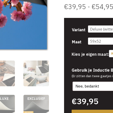
€
39,95
-
€
54,9
Variant
Maat
K
Kies je eigen maat:
€
39,95
Gebruik je Inductie
(Er zitten dan twee gaatjes i
€
39,95