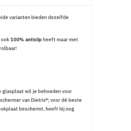
eide varianten bieden dezelfde
ook
100% antislip
heeft maar met
rolbaar!
e glasplaat wil je behoeden voor
eschermer van Dietrix®; voor dé beste
kookplaat beschermt, heeft hij nog