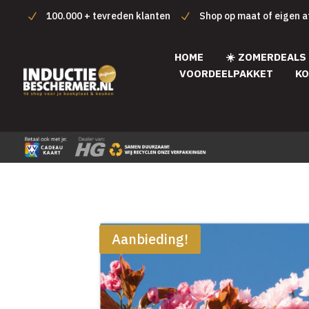
100.000 + tevreden klanten
Shop op maat of eigen 
HOME
☀️ ZOMERDEALS
VOORDEELPAKKET
KO
Aanbieding!