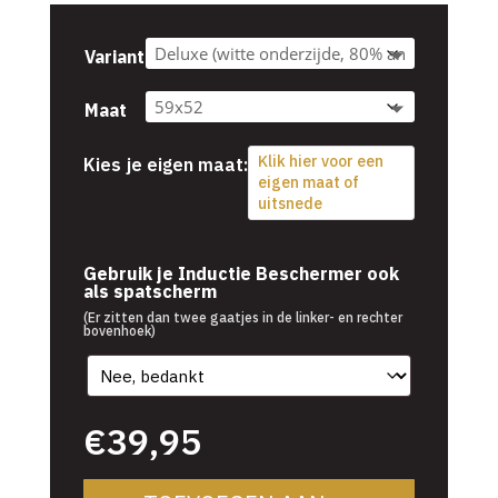
tot
€54,95
Variant
Maat
Klik hier voor een
Kies je eigen maat:
eigen maat of
uitsnede
€
39,95
Gebruik je Inductie Beschermer ook
als spatscherm
(Er zitten dan twee gaatjes in de linker- en rechter
bovenhoek)
€
39,95