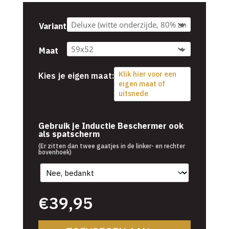
tot
€54,95
Variant
Maat
Klik hier voor een
Kies je eigen maat:
eigen maat of
uitsnede
€
39,95
Gebruik je Inductie Beschermer ook
als spatscherm
(Er zitten dan twee gaatjes in de linker- en rechter
bovenhoek)
€
39,95