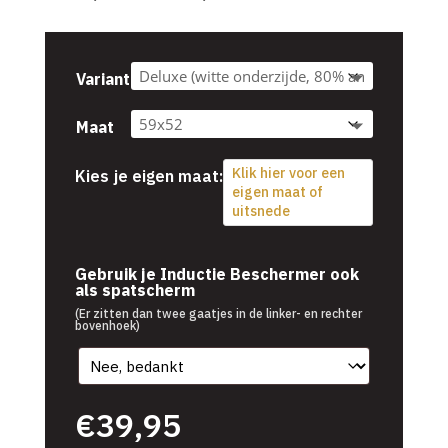
€39,95
tot
€54,95
Variant
Maat
Klik hier voor een
Kies je eigen maat:
eigen maat of
uitsnede
€
39,95
Gebruik je Inductie Beschermer ook
als spatscherm
(Er zitten dan twee gaatjes in de linker- en rechter
bovenhoek)
€
39,95