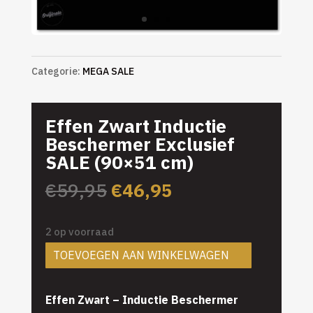
Categorie:
MEGA SALE
Effen Zwart Inductie
Beschermer Exclusief
SALE (90×51 cm)
Oorspronkelijke
Huidige
€
59,95
€
46,95
prijs
prijs
was:
is:
2 op voorraad
€59,95.
€46,95.
TOEVOEGEN AAN WINKELWAGEN
Effen Zwart – Inductie Beschermer