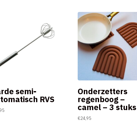
rde semi-
Onderzetters
tomatisch RVS
regenboog –
camel – 3 stuks
95
€
24,95