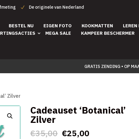
afmeting
De originele van Nederland
BESTEL NU
EIGEN FOTO
KOOKMATTEN
LEREN
RTINGSACTIES
MEGA SALE
KAMPEER BESCHERMER
GRATIS ZENDING • OP MA
l’ Zilver
Cadeauset ‘Botanical’
Zilver
Oorspronkelijke
Huidige
€
35,00
€
25,00