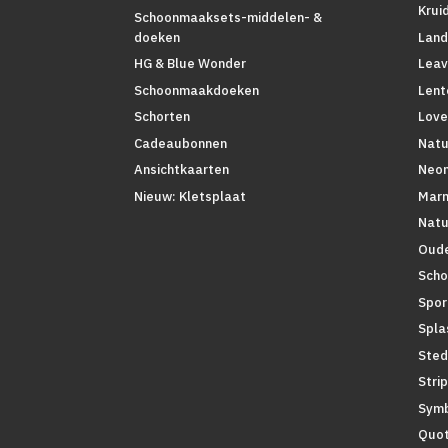
Krui
Schoonmaaksets-middelen- &
Land
doeken
Leav
HG & Blue Wonder
Lent
Schoonmaakdoeken
Love
Schorten
Natu
Cadeaubonnen
Neo
Ansichtkaarten
Mar
Nieuw: Kletsplaat
Natu
Oude
Scho
Spor
Spla
Sted
Stri
Symb
Quo