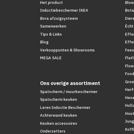
Het product
Bloe
Inductiebeschermer IKEA
Bota
Bora afzuigsysteem
Dier
Samenwerken
Écht
Tips & Links
Effe
Blog
Effe
Verkooppunten & Showrooms
Fees
MEGA SALE
Flat
Flow
Foo
Groe
Ons overige assortiment
Herf
Spatscherm / muurbeschermer
Hex
Spatscherm keuken
Holl
Leren Inductie Beschermer
Hout
Achterwand keuken
Jung
Keuken accessoires
Koff
Onderzetters