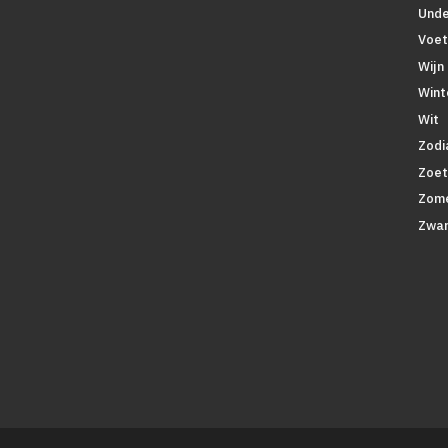
Unde
Voet
Wijn
Wint
Wit
Zodi
Zoe
Zom
Zwar