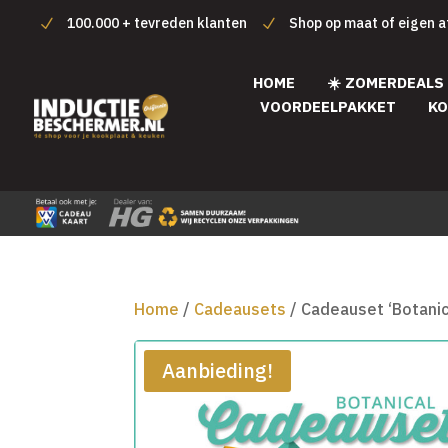
100.000 + tevreden klanten
Shop op maat of eigen 
HOME
☀️ ZOMERDEALS
VOORDEELPAKKET
KO
Home
/
Cadeausets
/ Cadeauset ‘Botanica
Aanbieding!