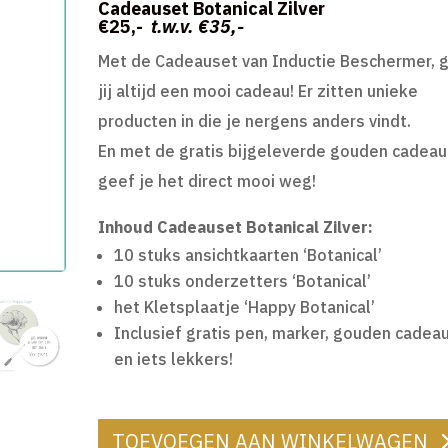
prijs
prijs
Cadeauset Botanical Zilver
€25,-
t.w.v. €35,-
was:
is:
Met de Cadeauset van Inductie Beschermer, 
€35,00.
€25,00.
jij altijd een mooi cadeau! Er zitten unieke
producten in die je nergens anders vindt.
En met de gratis bijgeleverde gouden cadeau
geef je het direct mooi weg!
Inhoud Cadeauset Botanical Zilver:
10 stuks ansichtkaarten ‘Botanical’
10 stuks onderzetters ‘Botanical’
het Kletsplaatje ‘Happy Botanical’
Inclusief gratis pen, marker, gouden cadea
en iets lekkers!
TOEVOEGEN AAN WINKELWAGEN