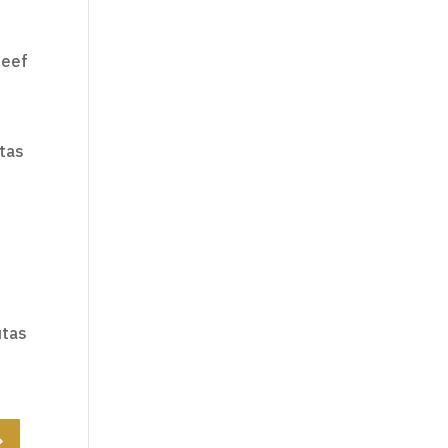
geef
tas
utas