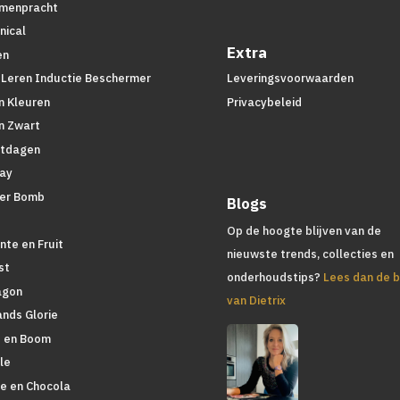
menpracht
nical
Extra
en
 Leren Inductie Beschermer
Leveringsvoorwaarden
n Kleuren
Privacybeleid
n Zwart
tdagen
lay
er Bomb
Blogs
d
Op de hoogte blijven van de
nte en Fruit
nieuwste trends, collecties en
st
onderhoudstips?
Lees dan de b
agon
van Dietrix
ands Glorie
 en Boom
le
ie en Chocola