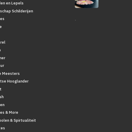
den en Lepels
schap Schilderijen
.
es
e
rel
n
mer
ur
 Meesters
tse Hooglander
t
sh
en
pes & More
olen & Spirtualiteit
tes