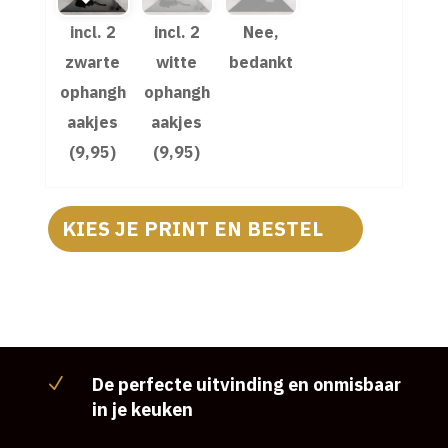
incl. 2
incl. 2
Nee,
zwarte
witte
bedankt
ophangh
ophangh
aakjes
aakjes
(9,95)
(9,95)
KIES JE PRINT EN BESTEL
De perfecte uitvinding en onmisbaar
N
in je keuken