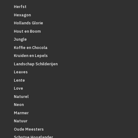
Herfst
Hexagon
Hollands Glorie
Hout en Boom
Jungle
Koffie en Chocola
Kruiden en Lepels
Landschap Schilderijen
Leaves
Lente
Love
Naturel
Neon
Marmer
Natuur
Oude Meesters
Schotse Hooglander