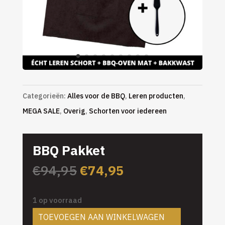
Categorieën:
Alles voor de BBQ
,
Leren producten
,
MEGA SALE
,
Overig
,
Schorten voor iedereen
BBQ Pakket
Oorspronkelijke
Huidige
€
94,95
€
74,95
prijs
prijs
was:
is:
1 op voorraad
€94,95.
€74,95.
TOEVOEGEN AAN WINKELWAGEN