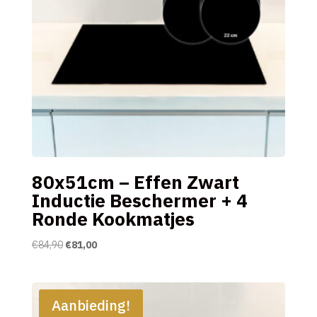
80x51cm – Effen Zwart
Inductie Beschermer + 4
Ronde Kookmatjes
Oorspronkelijke
Huidige
€
84,90
€
81,00
prijs
prijs
was:
is:
€84,90.
€81,00.
Aanbieding!