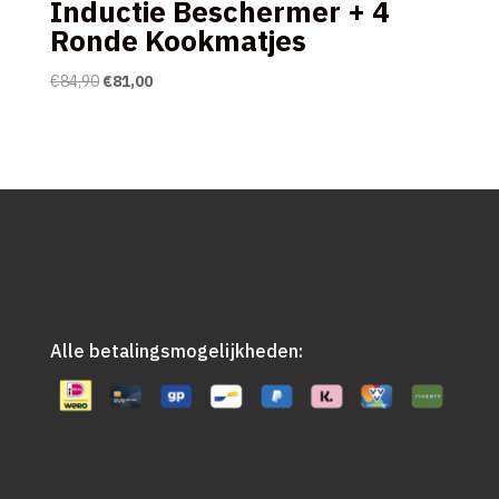
Inductie Beschermer + 4
Ronde Kookmatjes
Oorspronkelijke
Huidige
€
84,90
€
81,00
prijs
prijs
was:
is:
€84,90.
€81,00.
Alle betalingsmogelijkheden: