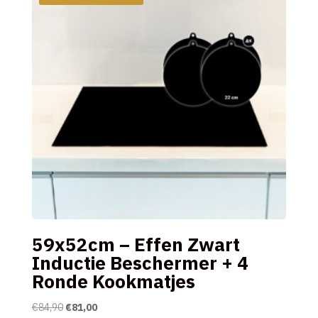
59x52cm – Effen Zwart
Inductie Beschermer + 4
Ronde Kookmatjes
Oorspronkelijke
Huidige
€
84,90
€
81,00