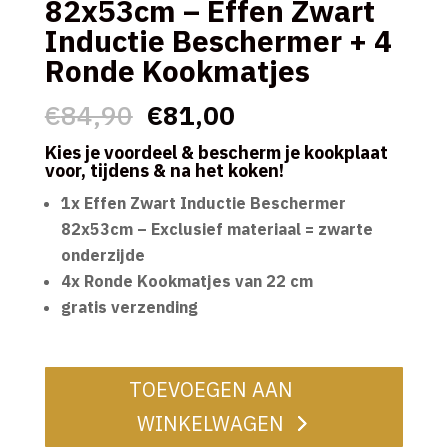
82x53cm – Effen Zwart
Inductie Beschermer + 4
Ronde Kookmatjes
Oorspronkelijke
Huidige
€
84,90
€
81,00
prijs
prijs
Kies je voordeel & bescherm je kookplaat
was:
is:
voor, tijdens & na het koken!
€84,90.
€81,00.
1x Effen Zwart Inductie Beschermer
82x53cm – Exclusief materiaal = zwarte
onderzijde
4x Ronde Kookmatjes van 22 cm
gratis verzending
TOEVOEGEN AAN
WINKELWAGEN