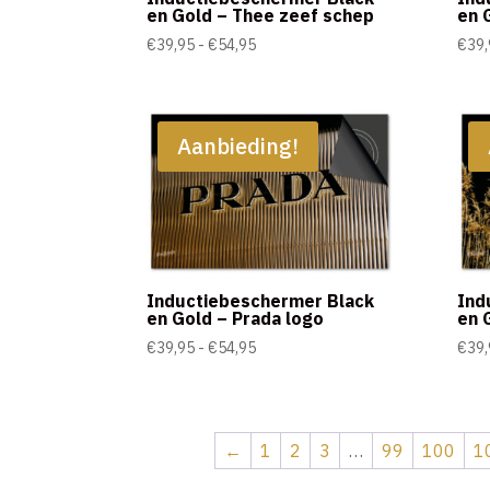
en Gold – Thee zeef schep
en 
Prijsklasse:
€
39,95
-
€
54,95
€
39,
€39,95
tot
€54,95
Aanbieding!
Inductiebeschermer Black
Ind
en Gold – Prada logo
en 
Prijsklasse:
€
39,95
-
€
54,95
€
39,
€39,95
tot
€54,95
←
1
2
3
…
99
100
1