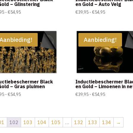
Gold – Glinstering
en Gold – Auto Velg
Prijsklasse:
Prijsklasse:
95
-
€
54,95
€
39,95
-
€
54,95
€39,95
€39,95
tot
tot
€54,95
€54,95
Aanbieding!
Aanbieding!
uctiebeschermer Black
Inductiebeschermer Bla
Gold – Gras pluimen
en Gold – Limoenen in ne
Prijsklasse:
Prijsklasse:
95
-
€
54,95
€
39,95
-
€
54,95
€39,95
€39,95
tot
tot
€54,95
€54,95
01
102
103
104
105
…
132
133
134
→