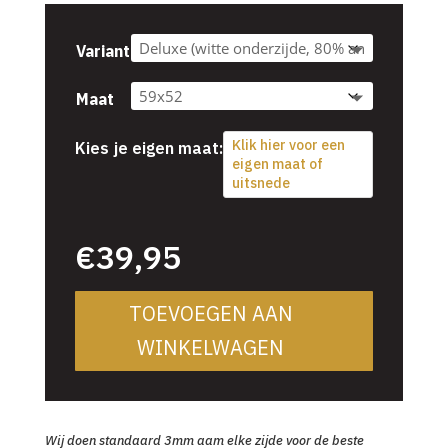
tot
€54,95
Variant
Maat
Klik hier voor een
Kies je eigen maat:
eigen maat of
uitsnede
€
39,95
€
39,95
TOEVOEGEN AAN
WINKELWAGEN
Wij doen standaard 3mm aam elke zijde voor de beste