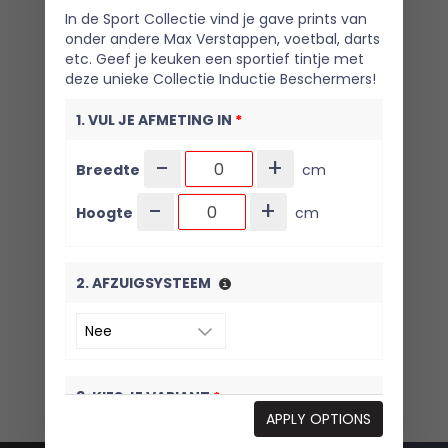
In de Sport Collectie vind je gave prints van
onder andere Max Verstappen, voetbal, darts
etc. Geef je keuken een sportief tintje met
deze unieke Collectie Inductie Beschermers!
1. VUL JE AFMETING IN
*
-
+
Breedte
cm
-
+
Hoogte
cm
2. AFZUIGSYSTEEM
3. KIES JE VARIANT
*
APPLY OPTIONS