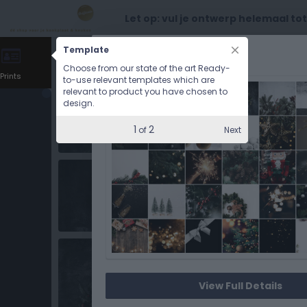
Let op: vul je ontwerp helemaal to
Template
CHOOSE OPTIONS
Choose from our state of the art Ready-
Prints
to-use relevant templates which are
relevant to product you have chosen to
design.
1
2
Next
of
View Full Details