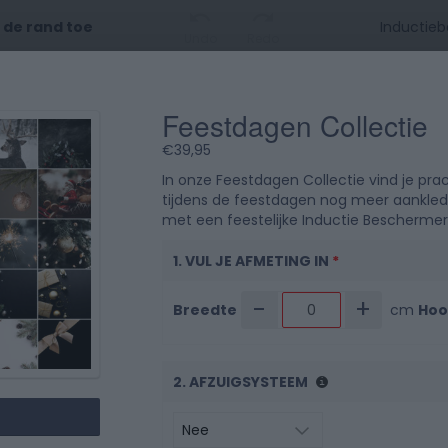
t de rand toe
Undo
Redo
Feestdagen Collectie
0 cm
10
20
3
€
39,95
0 cm
In onze Feestdagen Collectie vind je prac
tijdens de feestdagen nog meer aanklede
met een feestelijke Inductie Beschermer
1. VUL JE AFMETING IN
*
10
-
+
Breedte
cm
Hoo
2. AFZUIGSYSTEEM
20