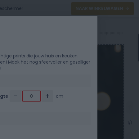
NAAR WINKELWAGEN
0
40
50
htige prints die jouw huis en keuken
n! Maak het nog sfeervoller en gezelliger
!
-
+
gte
cm
1/1