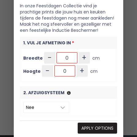
In onze Feestdagen Collectie vind je
prachtige prints die jouw huis en keuken
tijdens de feestdagen nog meer aankleden!
Maak het nog sfeervoller en gezelliger met
een feestelijke Inductie Beschermer!
1. VUL JE AFMETING IN
*
-
+
Breedte
cm
-
+
Hoogte
cm
2. AFZUIGSYSTEEM
3. KIES JE VARIANT
*
APPLY OPTIONS