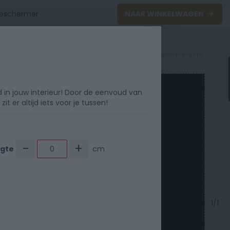
NAAR WINKELWAGEN
0
40
50
d in jouw interieur! Door de eenvoud van
t er altijd iets voor je tussen!
-
+
gte
cm
1/1