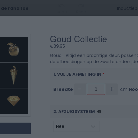
t de rand toe
Undo
Redo
Goud Collectie
0 cm
10
20
3
€
39,95
0 cm
Goud… Altijd een prachtige kleur, passen
de afbeeldingen op de zwarte onderzijde zi
1. VUL JE AFMETING IN
*
-
+
Breedte
cm
Hoo
10
2. AFZUIGSYSTEEM
20