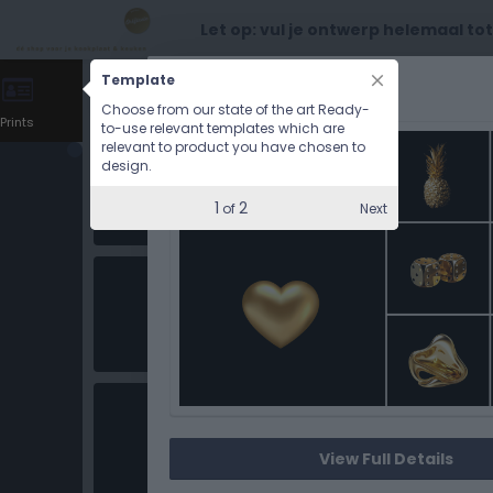
Let op: vul je ontwerp helemaal to
Template
CHOOSE OPTIONS
Choose from our state of the art Ready-
Prints
to-use relevant templates which are
relevant to product you have chosen to
design.
1
2
Next
of
View Full Details