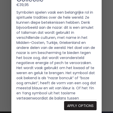
€
39,95
Symbolen spelen vaak een belangrijke rol in
spirituele tradities over de hele wereld. Ze
kunnen diepe betekenissen hebben. Denk
bijvoorbeeld aan de nazar: dit is een amulet
of talisman dat wordt gebruikt in
verschillende culturen, met name in het
Midden-Oosten, Turkije, Griekenland en
andere delen van de wereld. Het doel van de
nazar is om bescherming te bieden tegen
het boze oog, dat wordt verondersteld
negatieve energie of pech te veroorzaken.
Het wordt vaak gebruikt om het kwaad af te
weren en geluk te brengen. Het symbool dat
ook bekend is als “nazar boncuk” of “boze
oog amulet”, heeft de vorm van een oog dat
meestal blauw en wit van kleur is. Of het Yin
en Yang symbool uit het taoïsme
vertegenwoordigt de balans tussen
tegenstellingen, zoals licht en donker,
APPLY OPTIONS
mannelijk en vrouwelijk, actief en passief. Het