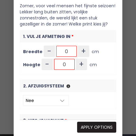
Zomer, voor veel mensen het fijnste seizoen!
Lekker lang buiten zitten, vrolijke
zonnestralen, de wereld lijkt een stuk
gezelliger in de zomer! Welke print kies jij?
1. VUL JE AFMETING IN
*
-
+
Breedte
cm
-
+
Hoogte
cm
2. AFZUIGSYSTEEM
3. KIES JE VARIANT
*
APPLY OPTIONS