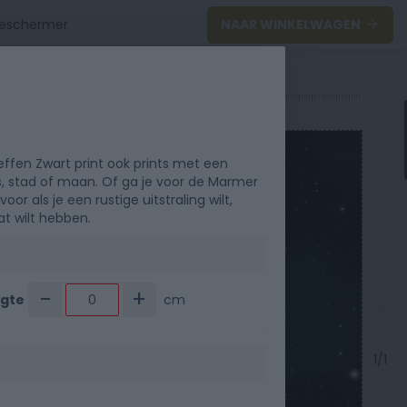
NAAR WINKELWAGEN
0
40
50
effen Zwart print ook prints met een
s, stad of maan. Of ga je voor de Marmer
oor als je een rustige uitstraling wilt,
t wilt hebben.
-
+
gte
cm
1/1