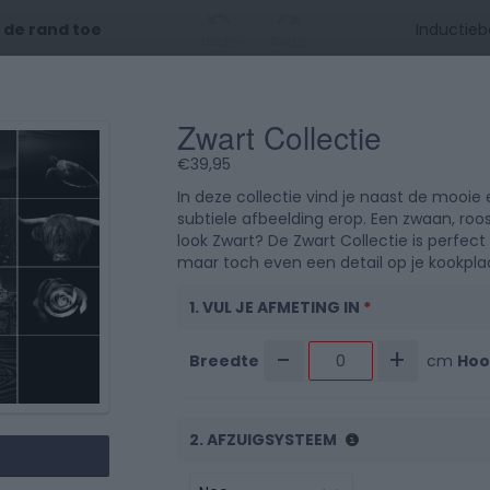
t de rand toe
Undo
Redo
Zwart Collectie
0 cm
10
20
3
€
39,95
0 cm
In deze collectie vind je naast de mooie 
subtiele afbeelding erop. Een zwaan, roo
look Zwart? De Zwart Collectie is perfect v
maar toch even een detail op je kookplaa
1. VUL JE AFMETING IN
*
10
-
+
Breedte
cm
Hoo
2. AFZUIGSYSTEEM
20