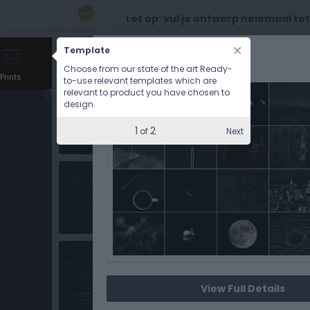
Let op: vul je ontwerp helemaal to
Template
CHOOSE OPTIONS
Choose from our state of the art Ready-
Prints
to-use relevant templates which are
relevant to product you have chosen to
design.
1
2
Next
of
View Full Details