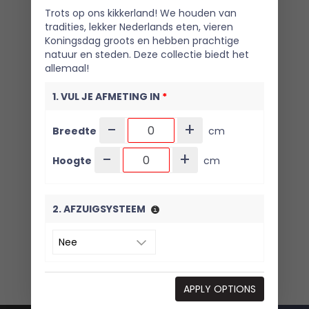
Trots op ons kikkerland! We houden van
tradities, lekker Nederlands eten, vieren
Koningsdag groots en hebben prachtige
natuur en steden. Deze collectie biedt het
allemaal!
1. VUL JE AFMETING IN
*
-
+
Breedte
cm
-
+
Hoogte
cm
2. AFZUIGSYSTEEM
3. KIES JE VARIANT
*
APPLY OPTIONS