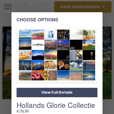
NAAR WINKELWAGEN
Undo
Redo
CHOOSE OPTIONS
View Full Details
Hollands Glorie Collectie
1/1
€
39,95