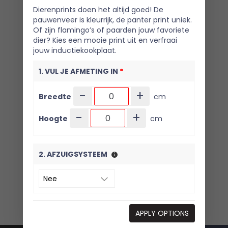
Dierenprints doen het altijd goed! De
pauwenveer is kleurrijk, de panter print uniek.
Of zijn flamingo’s of paarden jouw favoriete
dier? Kies een mooie print uit en verfraai
jouw inductiekookplaat.
1. VUL JE AFMETING IN
*
-
+
Breedte
cm
-
+
Hoogte
cm
2. AFZUIGSYSTEEM
3. KIES JE VARIANT
*
APPLY OPTIONS