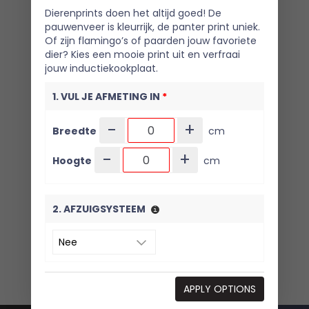
Dierenprints doen het altijd goed! De
pauwenveer is kleurrijk, de panter print uniek.
Of zijn flamingo’s of paarden jouw favoriete
dier? Kies een mooie print uit en verfraai
jouw inductiekookplaat.
1. VUL JE AFMETING IN
*
-
+
Breedte
cm
-
+
Hoogte
cm
2. AFZUIGSYSTEEM
3. KIES JE VARIANT
*
APPLY OPTIONS