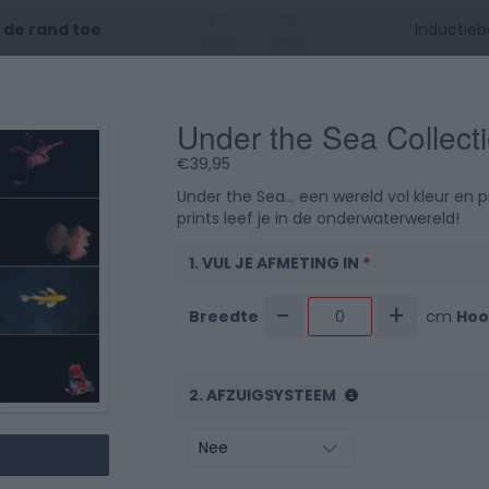
t de rand toe
Undo
Redo
Under the Sea Collect
0 cm
10
20
3
€
39,95
0 cm
Under the Sea… een wereld vol kleur en p
prints leef je in de onderwaterwereld!
1. VUL JE AFMETING IN
*
-
+
Breedte
cm
Hoo
10
2. AFZUIGSYSTEEM
20