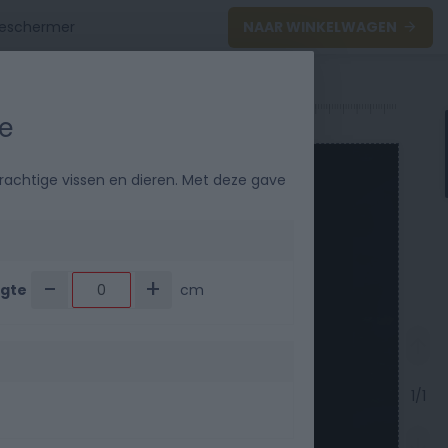
NAAR WINKELWAGEN
ie
0
40
50
rachtige vissen en dieren. Met deze gave
-
+
gte
cm
1/1