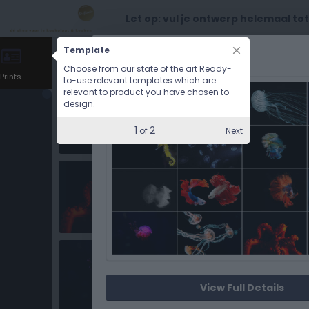
Let op: vul je ontwerp helemaal to
Template
CHOOSE OPTIONS
Choose from our state of the art Ready-
Prints
to-use relevant templates which are
relevant to product you have chosen to
design.
1
2
Next
of
View Full Details