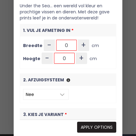
Under the Sea… een wereld vol kleur en
prachtige vissen en dieren. Met deze gave
prints leef je in de onderwaterwereld!
1. VUL JE AFMETING IN
*
-
+
Breedte
cm
-
+
Hoogte
cm
2. AFZUIGSYSTEEM
3. KIES JE VARIANT
*
APPLY OPTIONS