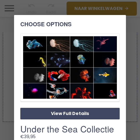
NAAR WINKELWAGEN
Undo
Redo
CHOOSE OPTIONS
View Full Details
Under the Sea Collectie
1/1
€
39,95