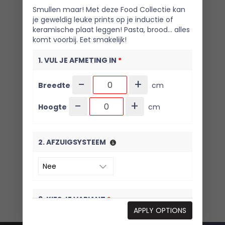
Smullen maar! Met deze Food Collectie kan
je geweldig leuke prints op je inductie of
keramische plaat leggen! Pasta, brood… alles
komt voorbij. Eet smakelijk!
1. VUL JE AFMETING IN
*
-
+
Breedte
cm
-
+
Hoogte
cm
2. AFZUIGSYSTEEM
3. KIES JE VARIANT
*
APPLY OPTIONS