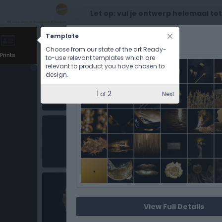
Let op: vul je ontwerp helemaal to
Template
CHOOSE OPTIONS
Choose from our state of the art Ready-
Prints
to-use relevant templates which are
relevant to product you have chosen to
design.
1
2
Next
of
View Full Details