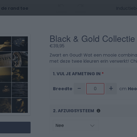
t de rand toe
Undo
Redo
Black & Gold Collectie
0 cm
10
20
3
€
39,95
0 cm
Zwart en Goud! Wat een mooie combinatie.
met deze twee kleuren erin verwerkt! Ch
1. VUL JE AFMETING IN
*
-
+
Breedte
cm
Hoo
10
2. AFZUIGSYSTEEM
20