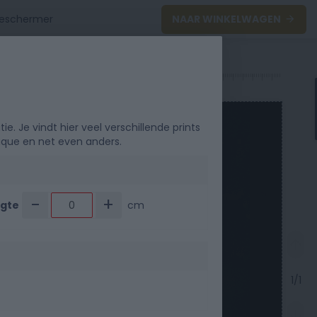
NAAR WINKELWAGEN
0
40
50
 Je vindt hier veel verschillende prints
ique en net even anders.
-
+
gte
cm
1/1