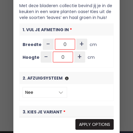
Met deze bladeren collectie bevind jij je in de
keuken in een ware planten oase! Kies uit de
vele soorten ‘leaves’ en haal groen in huis!
1. VUL JE AFMETING IN
*
-
+
Breedte
cm
-
+
Hoogte
cm
2. AFZUIGSYSTEEM
3. KIES JE VARIANT
*
APPLY OPTIONS