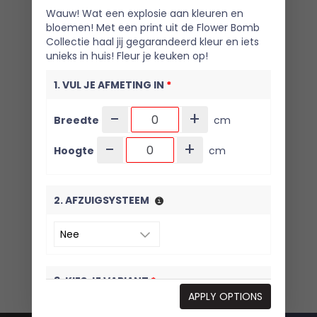
Wauw! Wat een explosie aan kleuren en
bloemen! Met een print uit de Flower Bomb
Collectie haal jij gegarandeerd kleur en iets
unieks in huis! Fleur je keuken op!
1. VUL JE AFMETING IN
*
-
+
Breedte
cm
-
+
Hoogte
cm
2. AFZUIGSYSTEEM
3. KIES JE VARIANT
*
APPLY OPTIONS