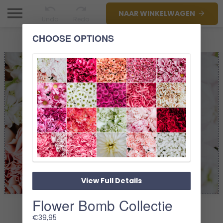
NAAR WINKELWAGEN
Undo
Redo
CHOOSE OPTIONS
View Full Details
Flower Bomb Collectie
1/1
€
39,95