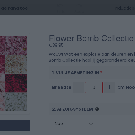
t de rand toe
Undo
Redo
Flower Bomb Collectie
0 cm
10
20
3
€
39,95
0 cm
Wauw! Wat een explosie aan kleuren en b
Bomb Collectie haal jij gegarandeerd kleur
1. VUL JE AFMETING IN
*
-
+
Breedte
cm
Hoo
10
2. AFZUIGSYSTEEM
20