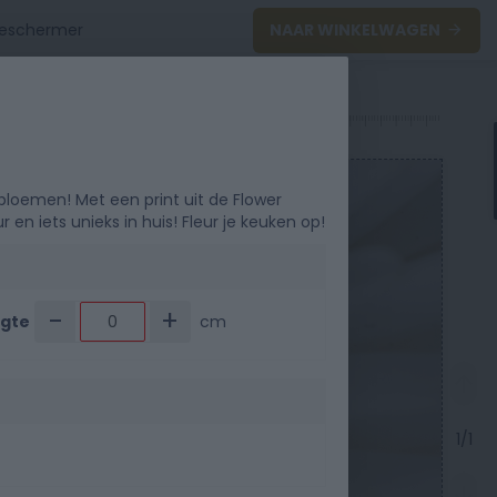
NAAR WINKELWAGEN
0
40
50
loemen! Met een print uit de Flower
 en iets unieks in huis! Fleur je keuken op!
-
+
gte
cm
1/1