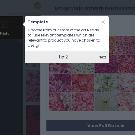
Let op: vul je ontwerp helemaal to
Template
CHOOSE OPTIONS
Choose from our state of the art Ready-
Prints
to-use relevant templates which are
relevant to product you have chosen to
design.
1
2
Next
of
View Full Details